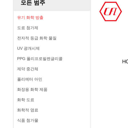
모든 범주
유기 화학 방출
도료 첨가제
전자적 등급 화학 물질
UV 광개시제
PPG 폴리프로필렌글리콜
제약 중간체
폴리에터 아민
화장용 화학 제품
화학 도료
화학적 염료
식품 첨가물