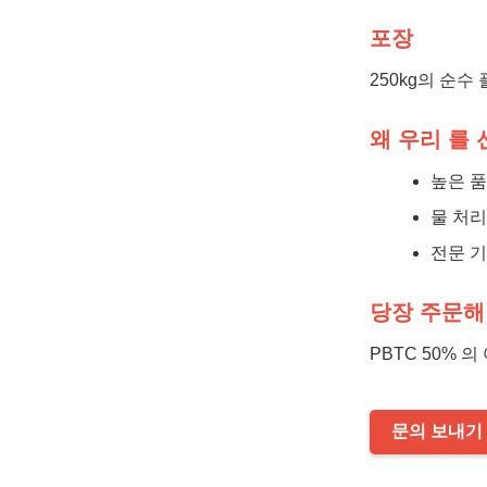
포장
250kg의 순수
왜 우리 를 
높은 품
물 처리
전문 기
당장 주문해
PBTC 50% 
문의 보내기