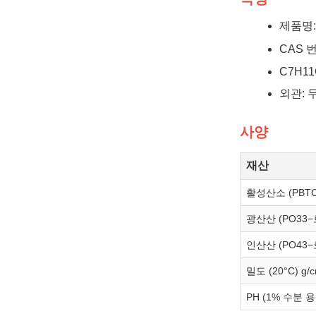
제품명: 
CAS 번호
C7H11
외관: 
사양
재산
활성산소 (PBTC
광산산 (PO33−
인산산 (PO43−
밀도 (20°C) g/
PH (1% 수분 용