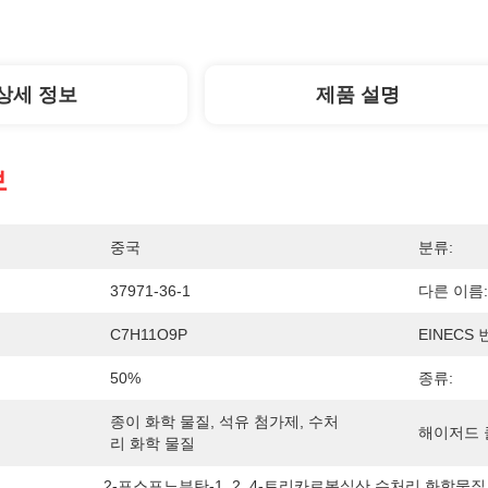
상세 정보
제품 설명
보
중국
분류:
37971-36-1
다른 이름:
C7H11O9P
EINECS 
50%
종류:
종이 화학 물질, 석유 첨가제, 수처
해이저드 
리 화학 물질
2-포스포노부탄-1
, 
2
, 
4-트리카르복실산 수처리 화학물질