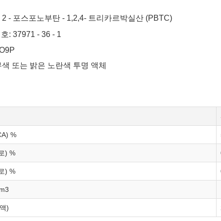
2 - 포스포노부탄 - 1,2,4- 트리카르박실산 (PBTC)
: 37971 - 36 - 1
O9P
무색 또는 밝은 노란색 투명 액체
A) %
로) %
로) %
cm3
액)