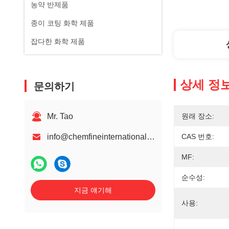
농약 반제품
종이 코팅 화학 제품
잡다한 화학 제품
상세 정
문의하기
Mr. Tao
원래 장소:
info@chemfineinternational.com
CAS 번호:
MF:
순수성:
지금 얘기해
사용: