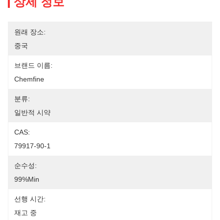
상세 정보
원래 장소:
중국
브랜드 이름:
Chemfine
분류:
일반적 시약
CAS:
79917-90-1
순수성:
99%min
선행 시간:
재고 중