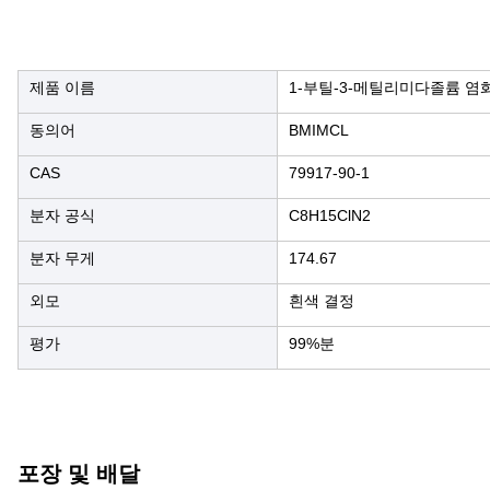
제품 이름
1-부틸-3-메틸리미다졸륨 염
동의어
BMIMCL
CAS
79917-90-1
분자 공식
C8H15ClN2
분자 무게
174.67
외모
흰색 결정
평가
99%분
포장 및 배달