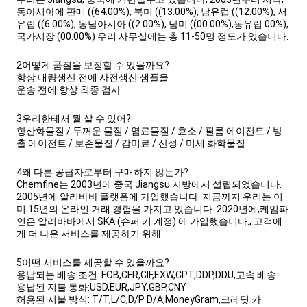
동아시아에 판매 ((64.00%), 북미 ((13.00%), 남유럽 ((12.00%), 서
유럽 ((6.00%), 동남아시아 ((2.00%), 남미 ((00.00%),동유럽.00%),
국가시장 (00.00%) 우리 사무실에는 총 11-50명 정도가 있습니다.
2어떻게 품질을 보장할 수 있을까요?
항상 대량생산 전에 사전생산 샘플을
운송 전에 항상 최종 검사
3우리한테서 뭘 살 수 있어?
항산화물질 / 두꺼운 물질 / 염료물질 / 효소 / 필름 에이전트 / 방
출 에이전트 / 보존물질 / 감미료 / 산성 / 미세 화학물질
4왜 다른 공급자로부터 구매하지 않는가?
Chemfine는 2003년에 중국 Jiangsu 지방에서 설립되었습니다.
2005년에 알리바바 플랫폼에 가입했습니다. 지금까지 우리는 이
미 15년의 온라인 거래 경험을 가지고 있습니다. 2020년에,케임파
인은 알리바바에서 SKA (슈퍼 키 계정) 에 가입했습니다., 고객에
게 더 나은 서비스를 제공하기 위해
5어떤 서비스를 제공할 수 있을까요?
용납되는 배송 조건: FOB,CFR,CIF,EXW,CPT,DDP,DDU,고속 배송
용납된 지불 통화:USD,EUR,JPY,GBP,CNY
허용된 지불 방식: T/T,L/C,D/P D/A,MoneyGram,크레딧 카