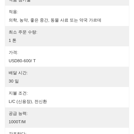
적용:
의학, 농약, 좋은 중간, 동물 사료 또는 약국 가르데
최소 주문 수량:
1 톤
가격:
USD80-600/ T
배달 시간:
30 일
지불 조건:
L/C (신용장), 전신환
공급 능력:
1000T/M
강조하다: