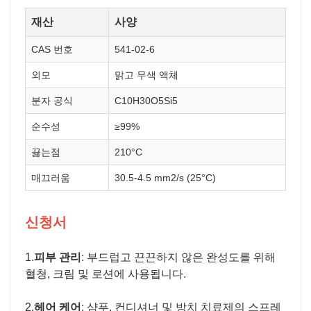
재산
사양
CAS 번호
541-02-6
외모
맑고 무색 액체
분자 공식
C10H30O5Si5
순수성
≥99%
끓는점
210°C
매끄러움
30.5-4.5 mm2/s (25°C)
신청서
1.
피부 관리
: 부드럽고 끈끈하지 않은 완성도를 위해
혈청, 크림 및 로션에 사용됩니다.
2.
헤어 케어
: 샴푸, 컨디셔너 및 방치 치료제의 스프레