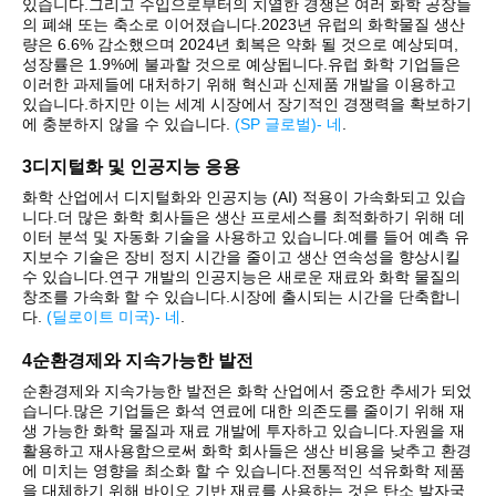
있습니다.그리고 수입으로부터의 치열한 경쟁은 여러 화학 공장들
의 폐쇄 또는 축소로 이어졌습니다.2023년 유럽의 화학물질 생산
량은 6.6% 감소했으며 2024년 회복은 약화 될 것으로 예상되며,
성장률은 1.9%에 불과할 것으로 예상됩니다.유럽 화학 기업들은
이러한 과제들에 대처하기 위해 혁신과 신제품 개발을 이용하고
있습니다.하지만 이는 세계 시장에서 장기적인 경쟁력을 확보하기
에 충분하지 않을 수 있습니다.
(
SP 글로벌
)
- 네
.
3디지털화 및 인공지능 응용
화학 산업에서 디지털화와 인공지능 (AI) 적용이 가속화되고 있습
니다.더 많은 화학 회사들은 생산 프로세스를 최적화하기 위해 데
이터 분석 및 자동화 기술을 사용하고 있습니다.예를 들어 예측 유
지보수 기술은 장비 정지 시간을 줄이고 생산 연속성을 향상시킬
수 있습니다.연구 개발의 인공지능은 새로운 재료와 화학 물질의
창조를 가속화 할 수 있습니다.시장에 출시되는 시간을 단축합니
다.
(
딜로이트 미국
)
- 네
.
4순환경제와 지속가능한 발전
순환경제와 지속가능한 발전은 화학 산업에서 중요한 추세가 되었
습니다.많은 기업들은 화석 연료에 대한 의존도를 줄이기 위해 재
생 가능한 화학 물질과 재료 개발에 투자하고 있습니다.자원을 재
활용하고 재사용함으로써 화학 회사들은 생산 비용을 낮추고 환경
에 미치는 영향을 최소화 할 수 있습니다.전통적인 석유화학 제품
을 대체하기 위해 바이오 기반 재료를 사용하는 것은 탄소 발자국