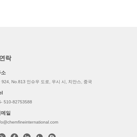
 연락
주소
 924, No.813 인슈우 도로, 우시 시, 치안스, 중국
el
6- 510-82753588
이메일
nfo@chemfineinternational.com