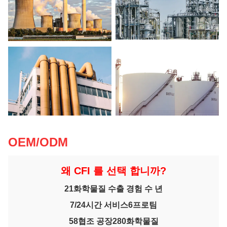
OEM/ODM
왜 CFI 를 선택 합니까?
21
화학물질 수출 경험 수 년
7/24
시간 서비스
6
프로팀
58
협조 공장
280
화학물질